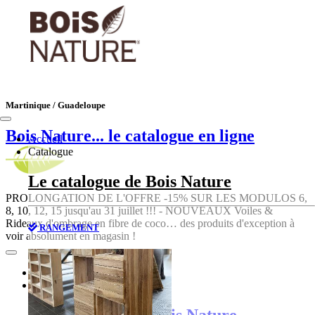
Martinique / Guadeloupe
Bois Nature
... le catalogue en ligne
Accueil
Catalogue
Le catalogue de Bois Nature
PROLONGATION DE L'OFFRE -15% SUR LES MODULOS 6,
8, 10, 12, 15 jusqu'au 31 juillet !!! - NOUVEAUX Voiles &
Rideaux d'ombrage en fibre de coco… des produits d'exception à
RANGEMENT
voir absolument en magasin !
Accueil
Catalogue
Le catalogue de Bois Nature