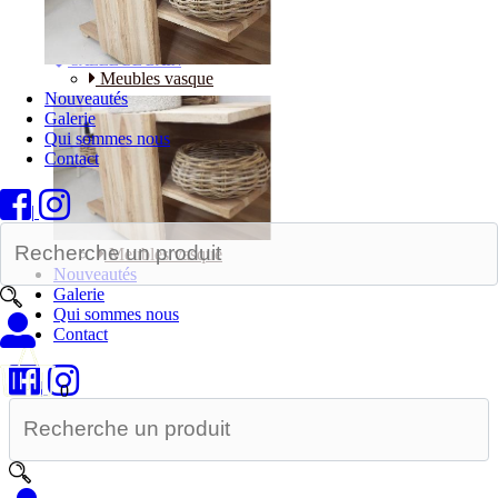
Bureaux
SALLE DE BAIN
Meubles vasque
Nouveautés
Galerie
Qui sommes nous
Contact
|
Meubles vasque
Nouveautés
Galerie
Qui sommes nous
Contact
|
0