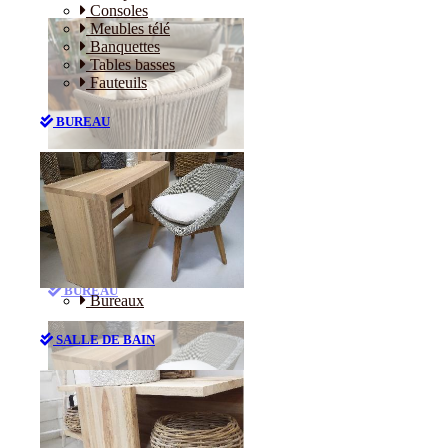
Consoles
Meubles télé
Banquettes
Tables basses
Fauteuils
BUREAU
Canapés
Consoles
Meubles télé
Banquettes
Tables basses
Fauteuils
BUREAU
Bureaux
SALLE DE BAIN