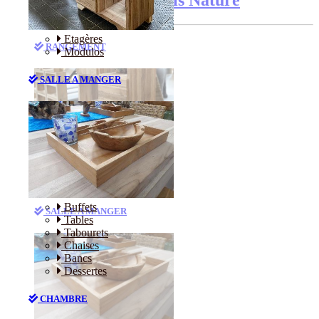
Etagères
RANGEMENT
Modulos
SALLE A MANGER
Etagères
Modulos
Buffets
SALLE A MANGER
Tables
Tabourets
Chaises
Bancs
Dessertes
CHAMBRE