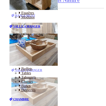
Etagères
RANGEMENT
Modulos
SALLE A MANGER
Etagères
Modulos
Buffets
SALLE A MANGER
Tables
Tabourets
Chaises
Bancs
Dessertes
CHAMBRE