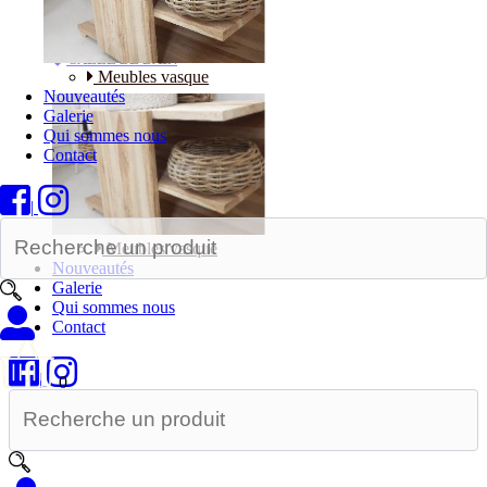
Bureaux
SALLE DE BAIN
Meubles vasque
Nouveautés
Galerie
Qui sommes nous
Contact
|
Meubles vasque
Nouveautés
Galerie
Qui sommes nous
Contact
|
0