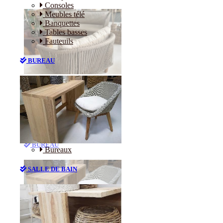
Consoles
Meubles télé
Banquettes
Tables basses
Fauteuils
BUREAU
Canapés
Consoles
Meubles télé
Banquettes
Tables basses
Fauteuils
BUREAU
Bureaux
SALLE DE BAIN