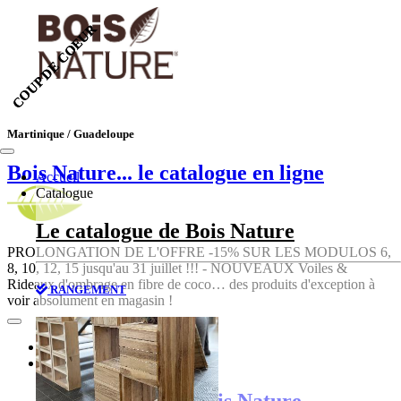
COUP DE COEUR
COUP DE COEUR
Martinique / Guadeloupe
Bois Nature
... le catalogue en ligne
Accueil
Catalogue
Le catalogue de Bois Nature
PROLONGATION DE L'OFFRE -15% SUR LES MODULOS 6,
8, 10, 12, 15 jusqu'au 31 juillet !!! - NOUVEAUX Voiles &
Rideaux d'ombrage en fibre de coco… des produits d'exception à
RANGEMENT
voir absolument en magasin !
Accueil
Catalogue
Le catalogue de Bois Nature