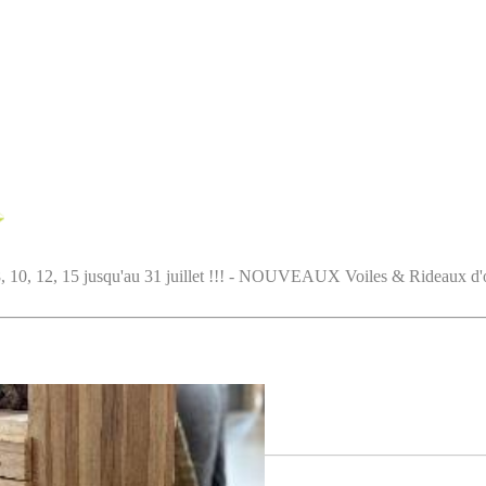
5 jusqu'au 31 juillet !!! - NOUVEAUX Voiles & Rideaux d'ombrag