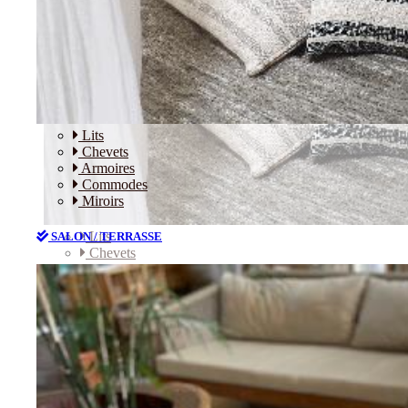
Lits
Chevets
Armoires
Commodes
Miroirs
Lits
SALON / TERRASSE
Chevets
Armoires
Commodes
Miroirs
SALON / TERRASSE