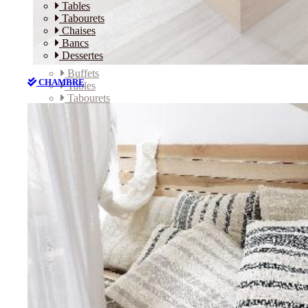
Tables
Tabourets
Chaises
Bancs
Dessertes
Buffets
CHAMBRE
Tables
Tabourets
Chaises
Bancs
Dessertes
CHAMBRE