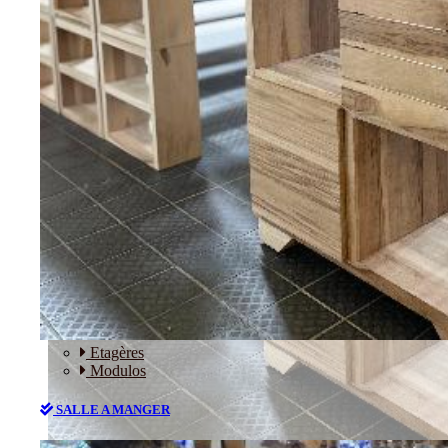
RANGEMENT
Etagères
Modulos
SALLE A MANGER