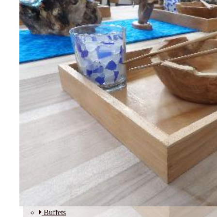
Etagères
Modulos
SALLE A MANGER
Buffets