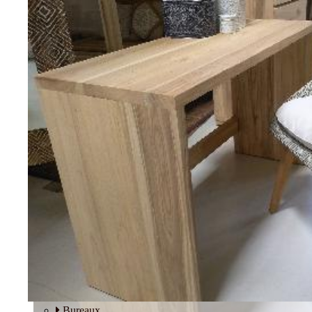
Tables basses
Fauteuils
BUREAU
Bureaux