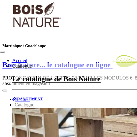
Martinique / Guadeloupe
Accueil
Bois Nature
... le catalogue en ligne
Catalogue
Le catalogue de Bois Nature
PROLONGATION DE L'OFFRE -15% SUR LES MODULOS 6, 8, 10, 12, 1
absolument en magasin !
RANGEMENT
Accueil
Catalogue
Le catalogue de Bois Nature