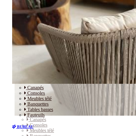
Canapés
Consoles
Meubles télé
Banquettes
Tables basses
Fauteuils
Canapés
Consoles
BUREAU
Meubles télé
Banquettes